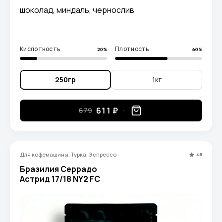
шоколад, миндаль, чернослив
Кислотность
Плотность
20%
60%
250гр
1кг
611 ₽
679
Для кофемашины, Турка, Эспрессо
4.8
Бразилия Серрадо
Астрид 17/18 NY2 FC