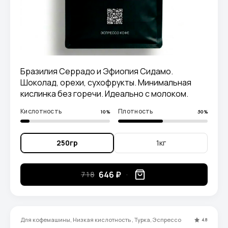
Бразилия Серрадо и Эфиопия Сидамо.
Шоколад, орехи, сухофрукты. Минимальная
кислинка без горечи. Идеально с молоком.
Кислотность
Плотность
10%
50%
250гр
1кг
646 ₽
718
Для кофемашины, Низкая кислотность , Турка, Эспрессо
4.8