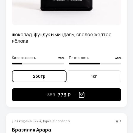
шоколад, фундук и миндаль, спелое желтое
яблока
Кислотность
Плотность
20%
60%
250гр
1кг
773 ₽
859
Для кофемашины, Турка, Эспрессо
3
Бразилия Арара