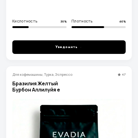
Кислотность
Плотность
30%
60%
Уведомить
Для кофемашины, Турка, Эспрессо
4.7
Бразилия Желтый
Бурбон Аллилуйя e