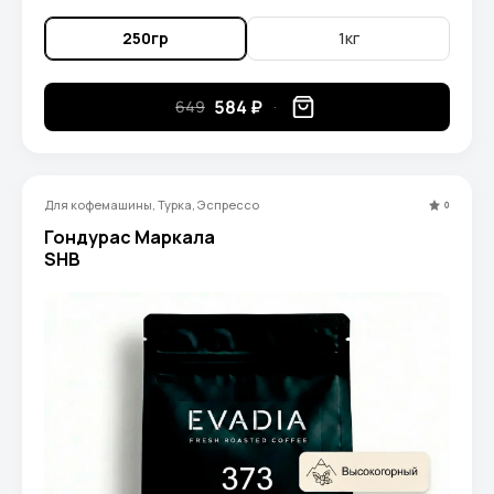
250гр
1кг
584 ₽
649
Для кофемашины, Турка, Эспрессо
0
Гондурас Маркала
SHB