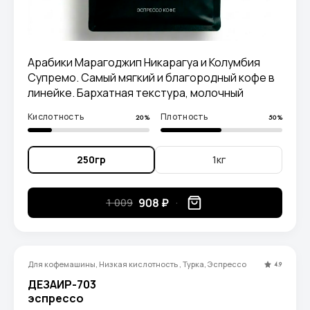
Арабики Марагоджип Никарагуа и Колумбия
Супремо. Самый мягкий и благородный кофе в
линейке. Бархатная текстура, молочный
шоколад и сладкое послевкусие без горечи.
Кислотность
Плотность
20%
50%
250гр
1кг
908 ₽
1 009
Для кофемашины, Низкая кислотность , Турка, Эспрессо
4.9
ДЕЗАИР-703
эспрессо