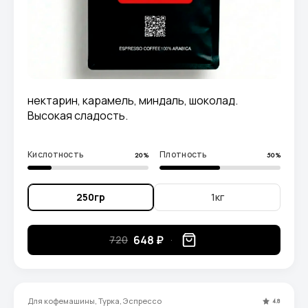
нектарин, карамель, миндаль, шоколад.
Высокая сладость.
Кислотность
Плотность
20%
50%
250гр
1кг
648 ₽
720
Для кофемашины, Турка, Эспрессо
4.8