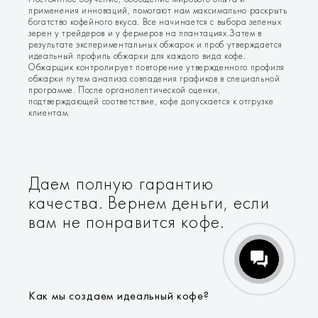
Постоянное обучение, обобщение мирового опыта и
применения инноваций, помогают нам максимально раскрыть
богатство кофейного вкуса. Все начинается с выбора зеленых
зерен у трейдеров и у фермеров на плантациях.Затем в
результате экспериментальных обжарок и проб утверждается
идеальный профиль обжарки для каждого вида кофе.
Обжарщик контролирует повторение утвержденного профиля
обжарки путем анализа совпадения графиков в специальной
программе. После органолептической оценки,
подтверждающей соответствие, кофе допускается к отгрузке
клиентам.
Даем полную гарантию
качества. Вернем деньги, если
вам не понравится кофе.
Как мы создаем идеальный кофе?