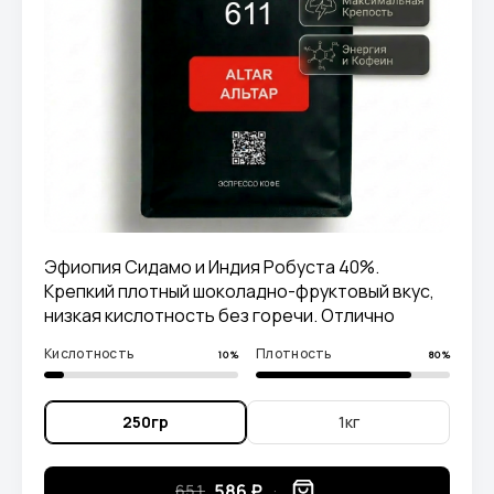
Эфиопия Сидамо и Индия Робуста 40%.
Крепкий плотный шоколадно-фруктовый вкус,
низкая кислотность без горечи. Отлично
заходит и в эспрессо, и в молоке.
Кислотность
Плотность
10%
80%
250гр
1кг
586 ₽
651