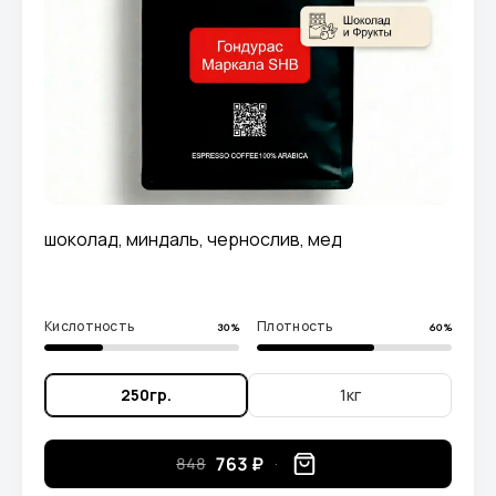
шоколад, миндаль, чернослив, мед
Кислотность
Плотность
30%
60%
250гр.
1кг
763 ₽
848