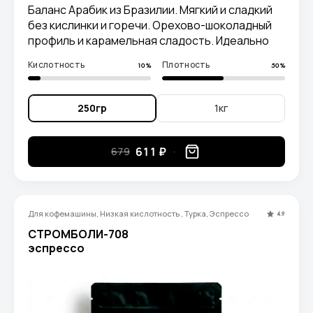
Баланс Арабик из Бразилии. Мягкий и сладкий
без кислинки и горечи. Орехово-шоколадный
профиль и карамельная сладость. Идеально
под молоко.
Кислотность
Плотность
10%
50%
250гр
1кг
611 ₽
679
Для кофемашины, Низкая кислотность , Турка, Эспрессо
4.9
СТРОМБОЛИ-708
эспрессо