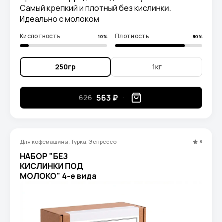
Самый крепкий и плотный без кислинки.
Идеально с молоком
Кислотность
Плотность
10%
80%
250гр
1кг
563 ₽
626
Для кофемашины, Турка, Эспрессо
5
НАБОР "БЕЗ
КИСЛИНКИ ПОД
МОЛОКО" 4-е вида
кофе по 250 гр.