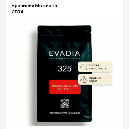
Бразилия Можиана
Игл e