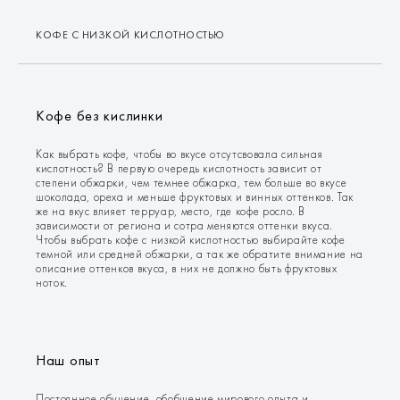
КОФЕ С НИЗКОЙ КИСЛОТНОСТЬЮ
Кофе без кислинки
Как выбрать кофе, чтобы во вкусе отсутсвовала сильная
кислотность? В первую очередь кислотность зависит от
степени обжарки, чем темнее обжарка, тем больше во вкусе
шоколада, ореха и меньше фруктовых и винных оттенков. Так
же на вкус влияет терруар, место, где кофе росло. В
зависимости от региона и сотра меняются оттенки вкуса.
Чтобы выбрать кофе с низкой кислотностью выбирайте кофе
темной или средней обжарки, а так же обратите внимание на
описание оттенков вкуса, в них не должно быть фруктовых
ноток.
Наш опыт