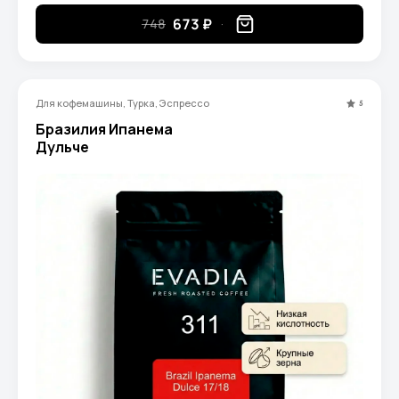
673 ₽
748
Для кофемашины, Турка, Эспрессо
5
Бразилия Ипанема
Дульче