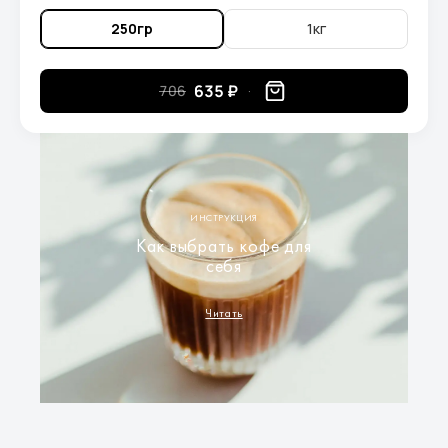
250гр
1кг
635 ₽
706
ИНСТРУКЦИЯ
Как выбрать кофе для
себя
Читать