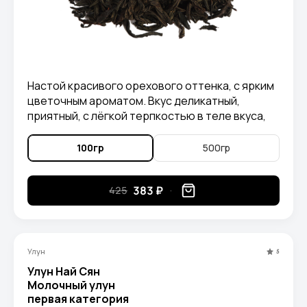
Настой красивого орехового оттенка, с ярким
цветочным ароматом. Вкус деликатный,
приятный, с лёгкой терпкостью в теле вкуса,
без горечи, с длительным цветочным
послевкусием.
100гр
500гр
383 ₽
425
Улун
5
Улун Най Сян
Молочный улун
первая категория