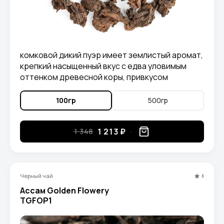
комковой дикий пуэр имеет землистый аромат,
крепкий насыщенный вкус с едва уловимым
оттенком древесной коры, привкусом
карамели и древесно-ореховыми нотками.
100гр
500гр
1 213 ₽
1 348
Черный чай
5
Ассам Golden Flowery
TGFOP1