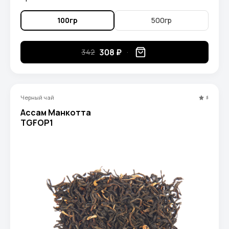
100гр
500гр
308 ₽
342
Черный чай
5
Ассам Манкотта
TGFOP1