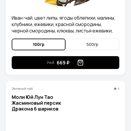
Иван-чай, цвет липы, ягоды облепихи, малины,
клубники, ежевики, красной смородины,
черной смородины, клюквы, листья ежевики,
лепестки календулы
100гр
500гр
669 ₽
743
Зеленый чай
5
Моли Юй Лун Тао
Жасминовый персик
Дракона 6 шариков