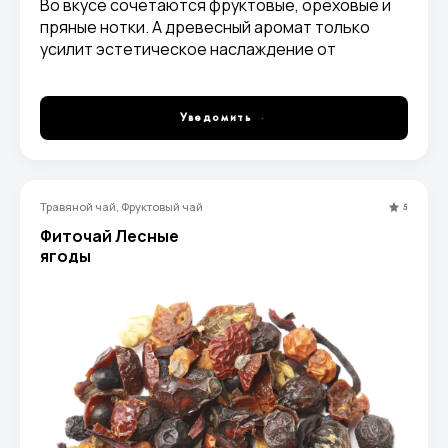
Во вкусе сочетаются фруктовые, ореховые и
пряные нотки. А древесный аромат только
усилит эстетическое наслаждение от
чаепития. Готовый настой получается не
густым, янтарного или красно-коричневого
цвета.
Уведомить
Травяной чай, Фруктовый чай
5
Фиточай Лесные
ягоды