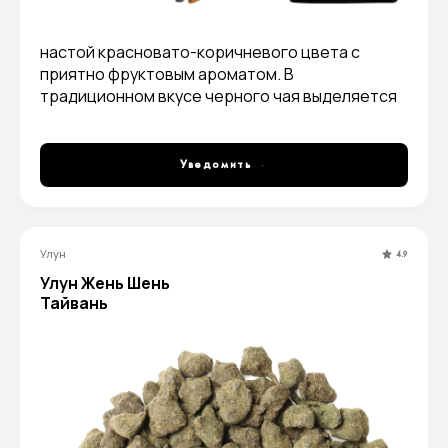
настой красновато-коричневого цвета с
приятно фруктовым ароматом. В
традиционном вкусе черного чая выделяется
чуть кисловатая облепиховая нота,
послевкусие приятное, длительное
Уведомить
Улун
4.9
Улун Жень Шень
Тайвань