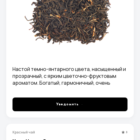
Настой темно-янтарного цвета, насыщенный и
прозрачный, с ярким цветочно-фруктовым
ароматом. Богатый, гармоничный, очень
приятный вкус с легкой терпкостью и
благородной горчинкой, переходящей в
длительное терпко-фруктовое послевкусие.
Уведомить
Красный чай
5