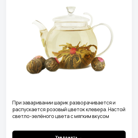
При заваривании шарик разворачивается и
распускается розовый цветок клевера. Настой
светло-зелёного цвета с мягким вкусом
жасмина, цветочными и фруктовыми нотами, с
долгим, сладким послевкусием
Уведомить