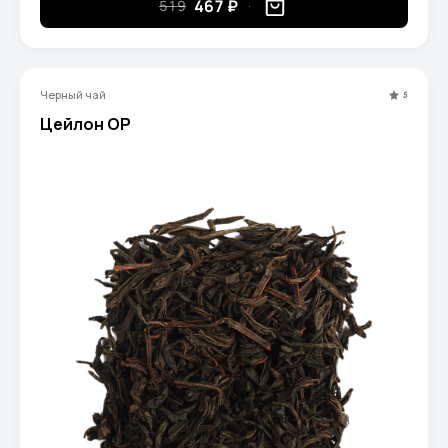
467 ₽
519
Черный чай
5
Цейлон ОР