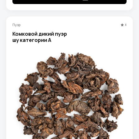
Пуэр
5
Комковой дикий пуэр
шу категории A