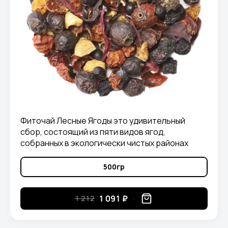
Фиточай Лесные Ягоды это удивительный
сбор, состоящий из пяти видов ягод,
собранных в экологически чистых районах
Крыма: можжевельник, боярышник, бузина,
красная рябина и шиповник
500гр
1 091 ₽
1 212