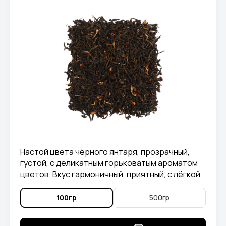
Настой цвета чёрного янтаря, прозрачный,
густой, с деликатным горьковатым ароматом
цветов. Вкус гармоничный, приятный, с лёгкой
горчинкой и нежной фруктовой терпкой нотой
в послевкусии.
100гр
500гр