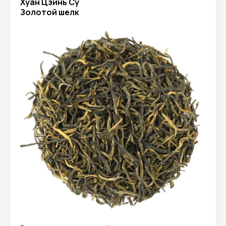
Хуан Цзинь Су
Золотой шелк