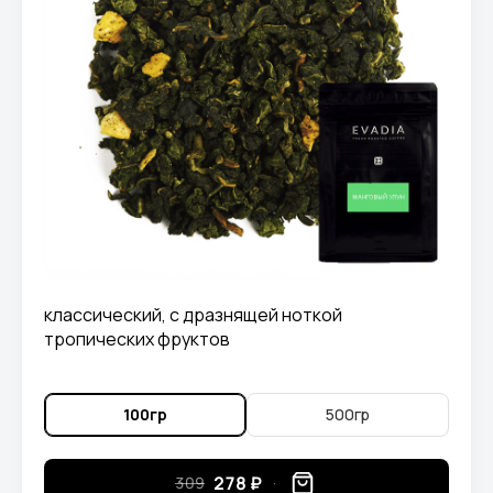
классический, с дразнящей ноткой
тропических фруктов
100гр
500гр
278 ₽
309