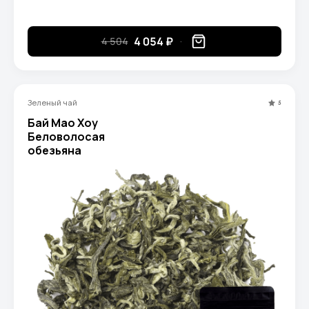
4 054 ₽
4 504
Зеленый чай
5
Бай Мао Хоу
Беловолосая
обезьяна