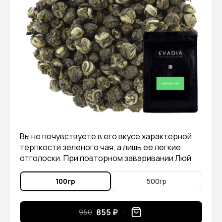
Вы не почувствуете в его вкусе характерной
терпкости зеленого чая, а лишь ее легкие
отголоски. При повторном заваривании Люй
Лун Чжу, можно ощутить в его вкусе приятные
нотки злаковых растений.
100гр
500гр
855 ₽
950