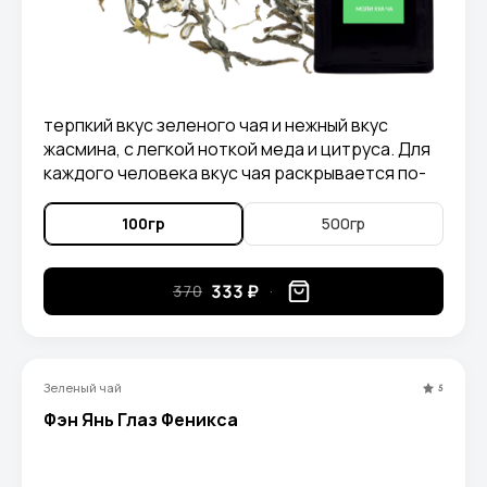
терпкий вкус зеленого чая и нежный вкус
жасмина, с легкой ноткой меда и цитруса. Для
каждого человека вкус чая раскрывается по-
своему, для кого-то он отдает инжиром, для
кого-то имбирем, а кто-то находит в нем вкус
100гр
500гр
корицы.
333 ₽
370
Зеленый чай
5
Фэн Янь Глаз Феникса