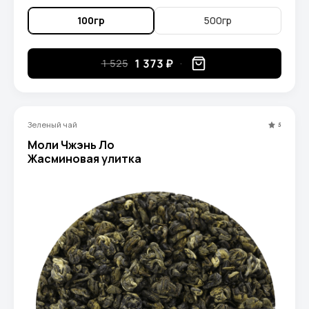
вы ощутите изящный вкус первосортного
китайского зеленого чая с легким цветочным
100гр
500гр
послевкусием.
1 373 ₽
1 525
Зеленый чай
5
Моли Чжэнь Ло
Жасминовая улитка