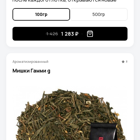
грани чая. В напитке можно уловить нотки
спелого абрикоса, экзотических, растущих под
100гр
500гр
ярким солнцем, фруктов и диковинных,
сказочных, волшебных южных цветов
1 283 ₽
1 426
Ароматизированный
5
Мишки Гамми g