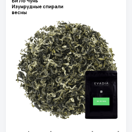
Би Ло Чунь
Изумрудные спирали
весны