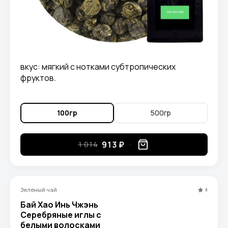
вкус: мягкий с нотками субтропических
фруктов.
100гр
500гр
913 ₽
1 014
Зеленый чай
5
Бай Хао Инь Чжэнь
Серебряные иглы с
белыми волосками