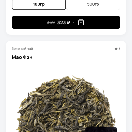
100гр
500гр
323 ₽
359
Зеленый чай
5
Мао Фэн