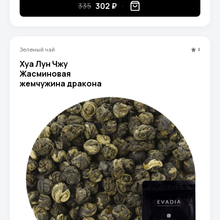
302 ₽
335
Зеленый чай
5
Хуа Лун Чжу
Жасминовая
жемчужина дракона