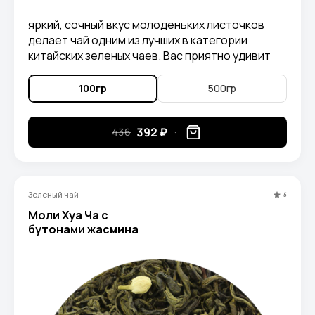
яркий, сочный вкус молоденьких листочков
делает чай одним из лучших в категории
китайских зеленых чаев. Вас приятно удивит
аромат скошенной травы и цветочной пыльцы,
а также интересное послевкусие.
100гр
500гр
392 ₽
436
Зеленый чай
5
Моли Хуа Ча с
бутонами жасмина