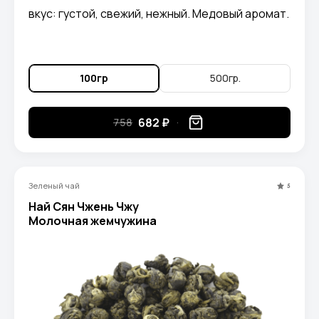
вкус: густой, свежий, нежный. Медовый аромат.
100гр
500гр.
682 ₽
758
Зеленый чай
5
Най Сян Чжень Чжу
Молочная жемчужина