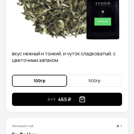
вкус нежный и тонкий, и чуток сладковатый, с
цветочным запахом.
100гр
500гр
465 ₽
517
Зеленый чай
5