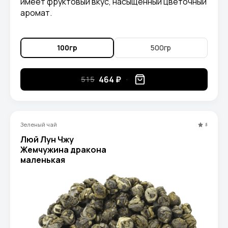
имеет фруктовый вкус, насыщенный цветочный
аромат.
100гр
500гр
464 ₽
515
Зеленый чай
5
Люй Лун Чжу
Жемчужина дракона
маленькая