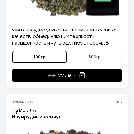
чай ганпаудер удивит вас новизной вкусовых
качеств, объединяющих терпкость,
насыщенность и чуть ощутимую горечь. В
аромате вы уловите легкие нотки дымка и
сухофруктов.
100гр
500гр
227 ₽
252
Зеленый чай
5
Лу Инь Ло
Изумрудный жемчуг