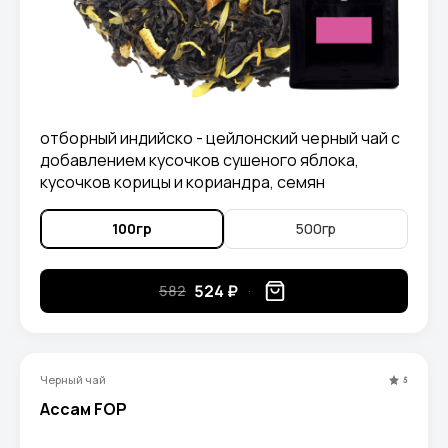
отборный индийско - цейлонский черный чай с
добавлением кусочков сушеного яблока,
кусочков корицы и кориандра, семян
кардамона, высушенных долек апельсина,
горошин красного перца, гвоздики,
100гр
500гр
ароматизированный натуральными маслами.
524 ₽
582
Черный чай
5
Ассам FOP