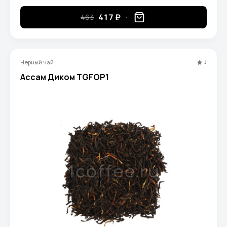
417 ₽
463
Черный чай
5
Ассам Диком TGFOP1