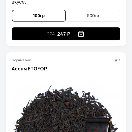
вкусе.
100гр
500гр
247 ₽
274
Черный чай
5
Ассам FTGFOP