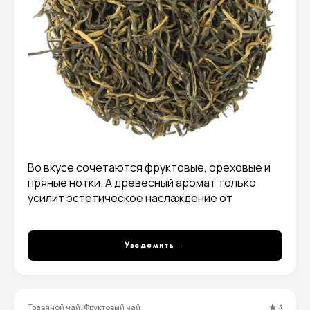
Во вкусе сочетаются фруктовые, ореховые и
пряные нотки. А древесный аромат только
усилит эстетическое наслаждение от
чаепития. Готовый настой получается не
густым, янтарного или красно-коричневого
цвета.
Уведомить
Травяной чай, Фруктовый чай
5