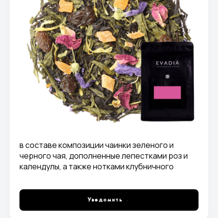
в составе композиции чаинки зеленого и
черного чая, дополненные лепестками роз и
календулы, а также нотками клубничного
аромата. При заваривании вы получите
наслаждение от процесса раскрытия всех
компонентов, с одновременным
Уведомить
распространением по комнате приятного