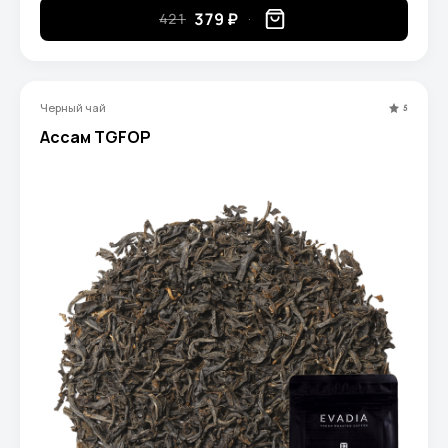
379 ₽
421
Черный чай
5
Ассам TGFOP