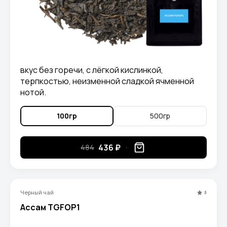
вкус без горечи, с лёгкой кислинкой,
терпкостью, неизменной сладкой ячменной
нотой.
100гр
500гр
436 ₽
484
Черный чай
5
Ассам TGFOP1