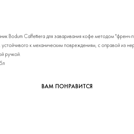
ник Bodum Caffettiera для заваривания кофе методом "френч-п
, устойчивого к механическим повреждениям, с оправой из н
й ручкой.
5л
ВАМ ПОНРАВИТСЯ