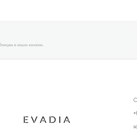
убликуем в наших каналах.
С
+
s