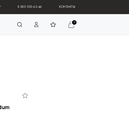
8 800 500-63-46
КОНТАКТЫ
0
odum