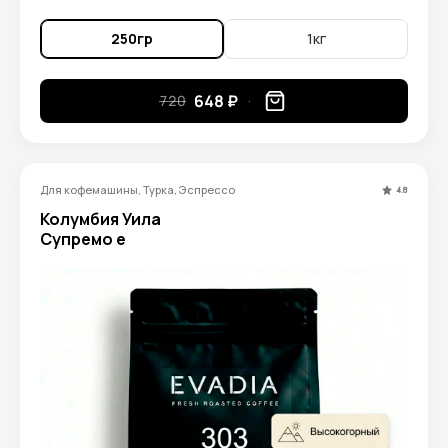
250гр
1кг
648 ₽
720
Для кофемашины, Турка, Эспрессо
4.8
Колумбия Уила
Супремо e