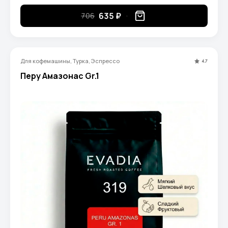
635 ₽
706
Для кофемашины, Турка, Эспрессо
4.7
Перу Амазонас Gr.1