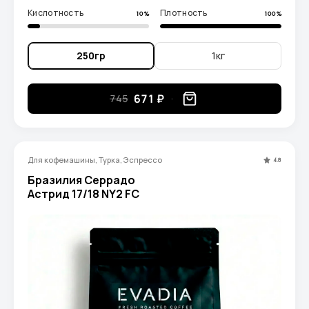
Кислотность
Плотность
10%
100%
250гр
1кг
671 ₽
745
Для кофемашины, Турка, Эспрессо
4.8
Бразилия Серрадо
Астрид 17/18 NY2 FC