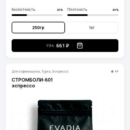
Кислотность
Плотность
30%
40%
250гр
1кг
661 ₽
734
Для кофемашины, Турка, Эспрессо
4.9
СТРОМБОЛИ-601
эспрессо