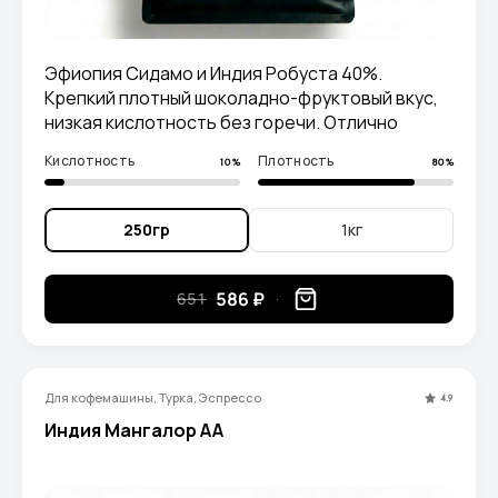
Эфиопия Сидамо и Индия Робуста 40%.
Крепкий плотный шоколадно-фруктовый вкус,
низкая кислотность без горечи. Отлично
заходит и в эспрессо, и в молоке.
Кислотность
Плотность
10%
80%
250гр
1кг
586 ₽
651
Для кофемашины, Турка, Эспрессо
4.9
Индия Мангалор AA