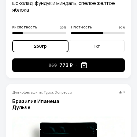
шоколад, фундук и миндаль, спелое желтое
яблока
Кислотность
Плотность
20%
60%
250гр
1кг
773 ₽
859
Для кофемашины, Турка, Эспрессо
5
Бразилия Ипанема
Дульче