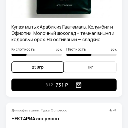
Купаж мытых Арабик из Гватемалы, Колумбии и
Эфиопии. Молочный шоколад + темная вишня и
кедровый орех. На остывании — сладкие
ягодные ноты и сухофрукты
Кислотность
Плотность
30%
50%
250гр
1кг
731 ₽
812
Для кофемашины, Турка, Эспрессо
4.9
НЕКТАРИА эспрессо