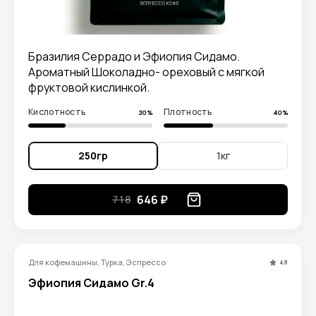
Бразилия Серрадо и Эфиопия Сидамо.
Ароматный Шоколадно- ореховый с мягкой
фруктовой кислинкой.
Кислотность
Плотность
30%
40%
250гр
1кг
646 ₽
718
Для кофемашины, Турка, Эспрессо
4.8
Эфиопия Сидамо Gr.4