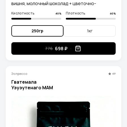
вишня, молочный шоколад + цветочно-
апельсиновые ноты. Кислинка мягкая и
Кислотность
Плотность
40%
60%
сладкая.
250гр
1кг
698 ₽
776
Эспрессо
4.9
Гватемала
Уэуэутенаго МАМ