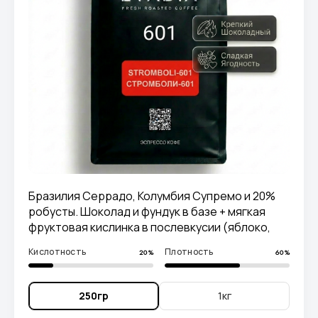
Бразилия Серрадо, Колумбия Супремо и 20%
робусты. Шоколад и фундук в базе + мягкая
фруктовая кислинка в послевкусии (яблоко,
вишня, груша). Плотная crema и насыщенная
Кислотность
Плотность
20%
60%
чашка.
250гр
1кг