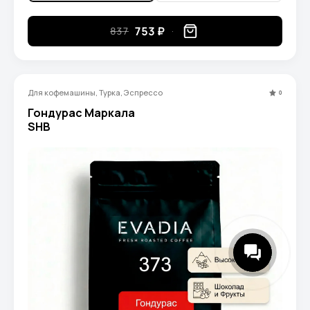
753 ₽
837
Для кофемашины, Турка, Эспрессо
0
Гондурас Маркала
SHB