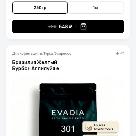
250гр
1кг
648 ₽
720
Для кофемашины, Турка, Эспрессо
4.7
Бразилия Желтый
Бурбон Аллилуйя e