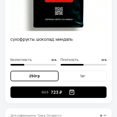
сухофрукты, шоколад, миндаль
Кислотность
Плотность
30%
50%
250гр
1кг
723 ₽
803
Для кофемашины, Турка, Эспрессо
4.9