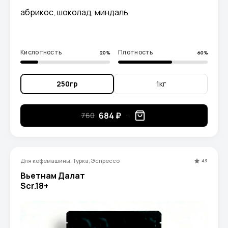
абрикос, шоколад, миндаль
Кислотность
Плотность
20%
60%
250гр
1кг
684 ₽
760
Для кофемашины, Турка, Эспрессо
4.9
Вьетнам Далат
Scr.18+