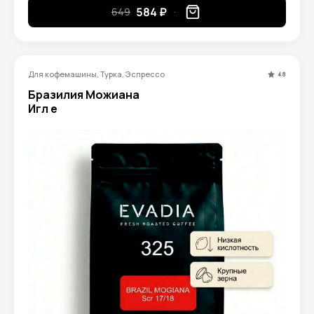
584 ₽
649
Для кофемашины, Турка, Эспрессо
4.8
Бразилия Можиана
Игл e