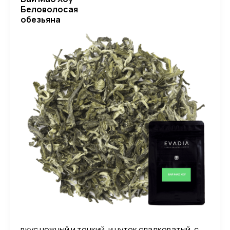
Беловолосая
обезьяна
вкус нежный и тонкий, и чуток сладковатый, с