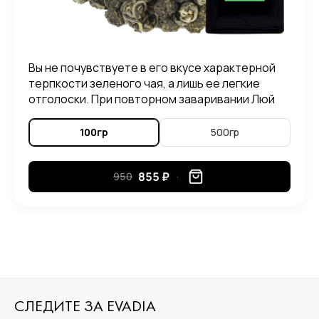
Вы не почувствуете в его вкусе характерной
терпкости зеленого чая, а лишь ее легкие
отголоски. При повторном заваривании Люй
Лун Чжу, можно ощутить в его вкусе приятные
нотки злаковых растений.
100гр
500гр
855 ₽
950
СЛЕДИТЕ ЗА EVADIA