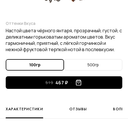
Оттенки Вкуса
Настой цвета чёрного янтаря, прозрачный, густой, с
деликатным горьковатым ароматом цветов. Вкус
гармоничный, приятный, с лёгкой горчинкой и
нежной фруктовой терпкой нотой в послевкусии.
100гр
500гр
467 ₽
519
ХАРАКТЕРИСТИКИ
ОТЗЫВЫ
ВОПРО