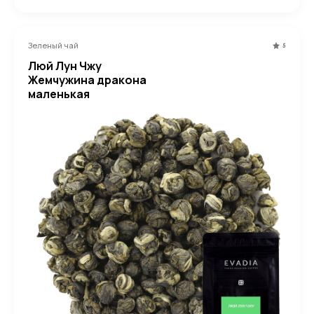
Зеленый чай
5
Люй Лун Чжу
Жемчужина дракона
маленькая