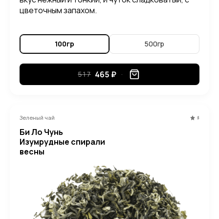
цветочным запахом.
100гр
500гр
465 ₽
517
Зеленый чай
5
Би Ло Чунь
Изумрудные спирали
весны