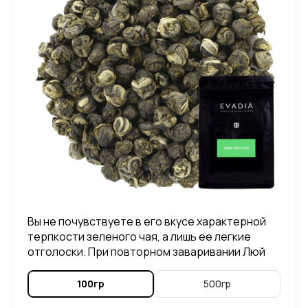
Вы не почувствуете в его вкусе характерной
терпкости зеленого чая, а лишь ее легкие
отголоски. При повторном заваривании Люй
Лун Чжу, можно ощутить в его вкусе приятные
нотки злаковых растений.
100гр
500гр