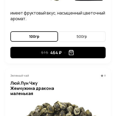
имеет фруктовый вкус, насыщенный цветочный
аромат.
100гр
500гр
464 ₽
515
Зеленый чай
5
Люй Лун Чжу
Жемчужина дракона
маленькая