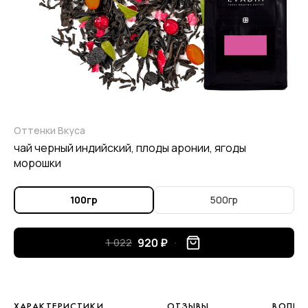
Оттенки Вкуса
чай черный индийский, плоды аронии, ягоды
морошки
100гр
500гр
920 ₽
1 022
ХАРАКТЕРИСТИКИ
ОТЗЫВЫ
ВОПРО