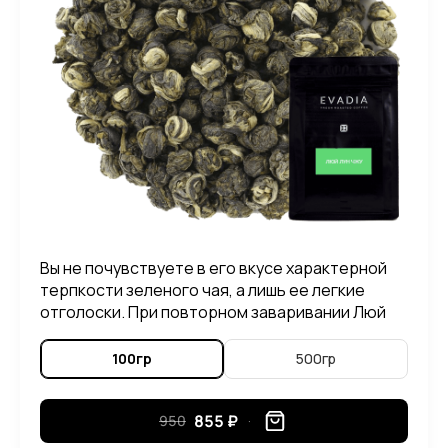
Вы не почувствуете в его вкусе характерной
терпкости зеленого чая, а лишь ее легкие
отголоски. При повторном заваривании Люй
Лун Чжу, можно ощутить в его вкусе приятные
нотки злаковых растений.
100гр
500гр
855 ₽
950