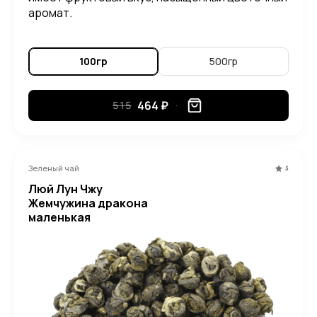
аромат.
100гр
500гр
464 ₽
515
Зеленый чай
5
Люй Лун Чжу
Жемчужина дракона
маленькая