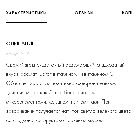
ХАРАКТЕРИСТИКИ
ОТЗЫВЫ
ВОПРО
ОПИСАНИЕ
Артикул : 9110
Свежий ягодно-цветочный освежающий, сладковатый
вкус и аромат. Богат витаминами и витамином С.
Обладает хорошим позитивно-оздоровительным
действием, так как Сенча богата йодом,
микроэлементами, кальцием и витаминами. При
заваривании получается напиток светло-зеленого цвета
со сладковатым фруктово-травяным вкусом.