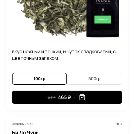
вкус нежный и тонкий, и чуток сладковатый, с
цветочным запахом.
100гр
500гр
465 ₽
517
Зеленый чай
5
Би Ло Чунь