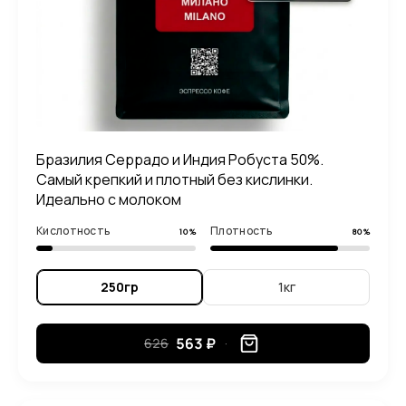
Бразилия Серрадо и Индия Робуста 50%.
Самый крепкий и плотный без кислинки.
Идеально с молоком
Кислотность
Плотность
10%
80%
250гр
1кг
563 ₽
626