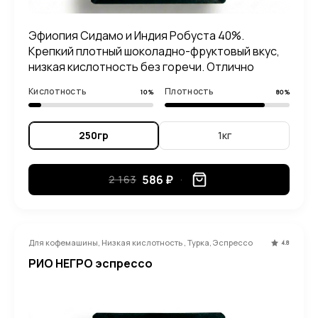
Эфиопия Сидамо и Индия Робуста 40%.
Крепкий плотный шоколадно-фруктовый вкус,
низкая кислотность без горечи. Отлично
заходит и в эспрессо, и в молоке.
Кислотность
Плотность
10%
80%
250гр
1кг
586 ₽
2 163
Для кофемашины, Низкая кислотность , Турка, Эспрессо
4.8
РИО НЕГРО эспрессо