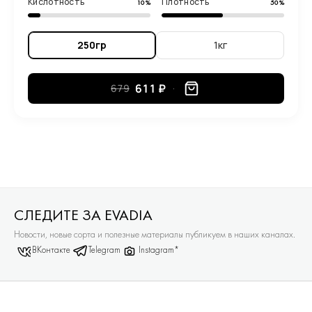
Кислотность
Плотность
10%
50%
250гр
1кг
611 ₽
679
СЛЕДИТЕ ЗА EVADIA
Новости, новые сорта и полезные материалы публикуем в наших каналах.
ВКонтакте
Telegram
Instagram*