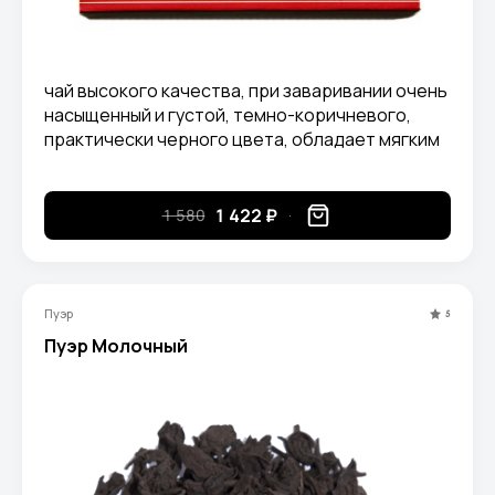
чай высокого качества, при заваривании очень
насыщенный и густой, темно-коричневого,
практически черного цвета, обладает мягким
вкусом с землистыми нотами, без горечи и
кислинки, с характерным для пуэров ароматом,
оставляет долгое нежное послевкусие.
1 422 ₽
1 580
Пуэр
5
Пуэр Молочный