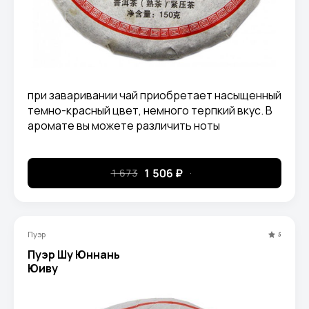
при заваривании чай приобретает насыщенный
темно-красный цвет, немного терпкий вкус. В
аромате вы можете различить ноты
чернослива. Оставляет долгое сладковатое
послевкусие.
1 506 ₽
1 673
Пуэр
5
Пуэр Шу Юннань
Юиву