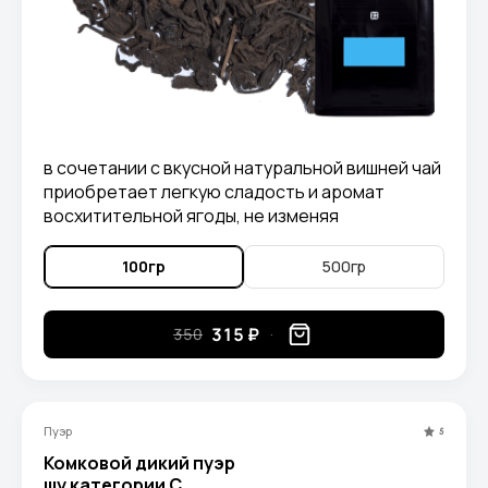
в сочетании с вкусной натуральной вишней чай
приобретает легкую сладость и аромат
восхитительной ягоды, не изменяя
характерный вкус самого пуэра.
100гр
500гр
315 ₽
350
Пуэр
5
Комковой дикий пуэр
шу категории С