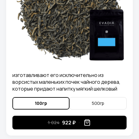
изготавливают его исключительно из
ворсистых маленьких почек чайного дерева,
которые придают напитку мягкий шелковый
привкус и нежный аромат. Наличие такого
сладкого вкуса означает, что в чае
100гр
500гр
содержится много L-кератина.
922 ₽
1 024