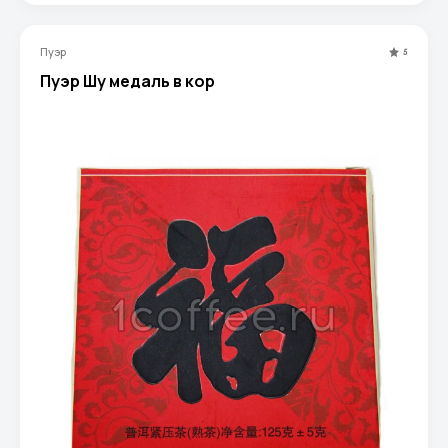
Пуэр
5
Пуэр Шу медаль в кор