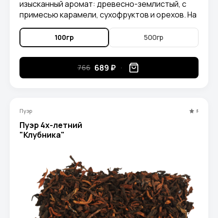
изысканный аромат: древесно-землистый, с
примесью карамели, сухофруктов и орехов. На
вкус слегка кисловатый, чем-то напоминает
чернику.
100гр
500гр
689 ₽
766
Пуэр
5
Пуэр 4х-летний
"Клубника"