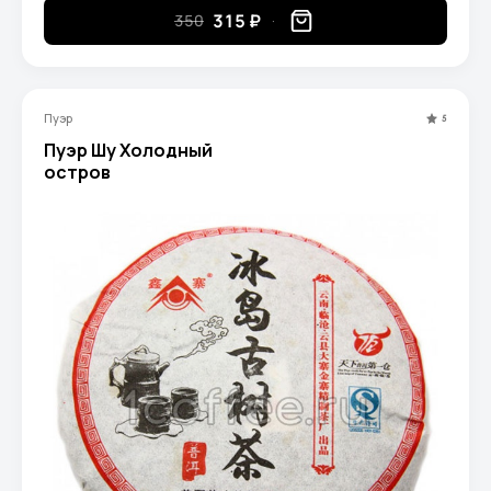
315 ₽
350
Пуэр
5
Пуэр Шу Холодный
остров