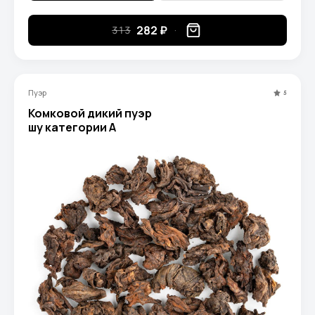
282 ₽
313
Пуэр
5
Комковой дикий пуэр
шу категории A