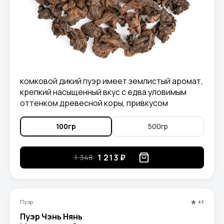
комковой дикий пуэр имеет землистый аромат,
крепкий насыщенный вкус с едва уловимым
оттенком древесной коры, привкусом
карамели и древесно-ореховыми нотками.
100гр
500гр
1 213 ₽
1 348
Пуэр
4.9
Пуэр Чэнь Нянь