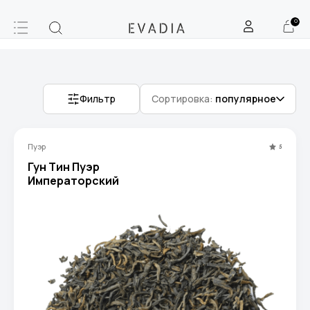
0
Фильтр
Сортировка:
популярное
Пуэр
5
Гун Тин Пуэр
Императорский