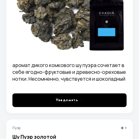
аромат дикого комкового шу пуэра сочетает в
себе ягодно-фруктовые и древесно-ореховые
нотки. Несомненно, чувствуется и шоколадный
оттенок, что придает напитку
обволакивающий, согревающий эффект без
излишней терпкости.
Уведомить
Пуэр
5
Шу Пуэр золотой