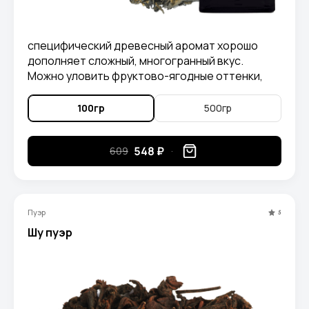
специфический древесный аромат хорошо
дополняет сложный, многогранный вкус.
Можно уловить фруктово-ягодные оттенки,
особенно выделяются виноградные нотки.
Также присутствуют классические
100гр
500гр
шоколадно-ореховые тона. Послевкусие
мягкое и нежное.
548 ₽
609
Пуэр
5
Шу пуэр