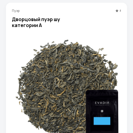
Пуэр
5
Дворцовый пуэр шу
категории А