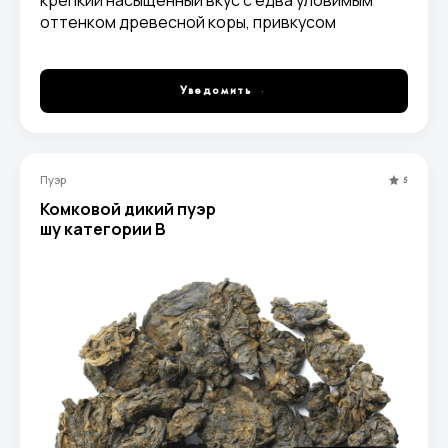
крепкий насыщенный вкус с едва уловимым
оттенком древесной коры, привкусом
карамели и древесно-ореховыми нотками.
Уведомить
Пуэр
5
Комковой дикий пуэр
шу категории В