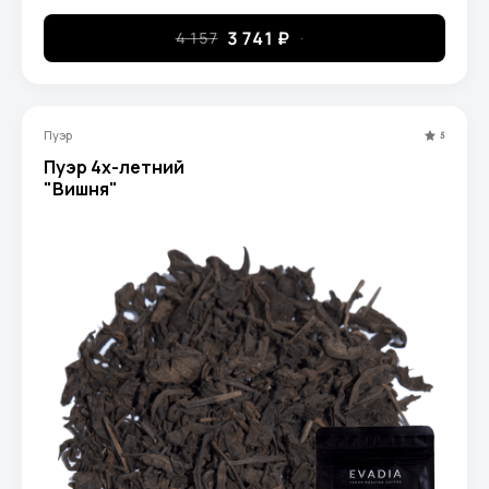
3 741 ₽
4 157
Пуэр
5
Пуэр 4х-летний
"Вишня"