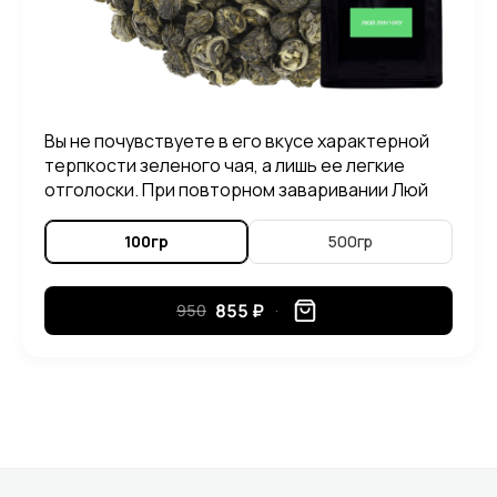
Вы не почувствуете в его вкусе характерной
терпкости зеленого чая, а лишь ее легкие
отголоски. При повторном заваривании Люй
Лун Чжу, можно ощутить в его вкусе приятные
нотки злаковых растений.
100гр
500гр
855 ₽
950