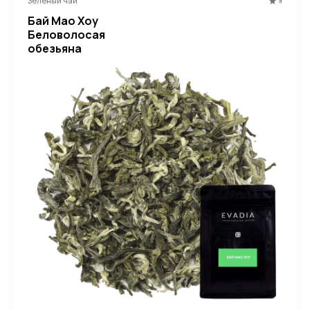
Зеленый чай
5
Бай Мао Хоу
Беловолосая
обезьяна