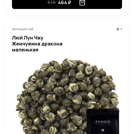
464 ₽
515
Зеленый чай
5
Люй Лун Чжу
Жемчужина дракона
маленькая