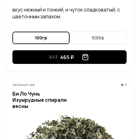
вкус нежный и тонкий, и чуток сладковатый, с
цветочным запахом.
100гр
500гр
465 ₽
517
Зеленый чай
5
Би Ло Чунь
Изумрудные спирали
весны