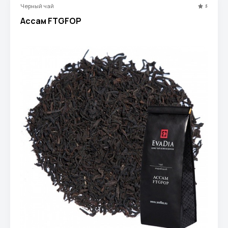
Черный чай
5
Ассам FTGFOP