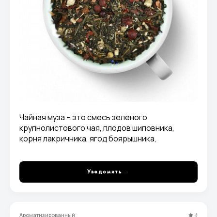
Чайная муза – это смесь зеленого
крупнолистового чая, плодов шиповника,
корня лакричника, ягод боярышника,
можжевельника, земляники, соцветий
ромашки, а также листьев крапивы,
приправленная корицей. Эффективный сбор
Уведомить
для тех, кто избавляется от лишнего веса!
Ароматизированный
5