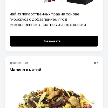
чай из лекарственных трав на основе
гибискуса с добавлением ягод
можжевельника, листьев и ягод ежевики,
плодов шиповника, кусочков и цедры
апельсина, семян фенхеля
Уведомить
Травяной чай
5
Малина с мятой